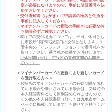
定が必要になりますので、事前に暗証番号を決
めておいてください。
・交付通知書（はがき）に申請者の氏名と住所を
事前に記入してください。
・マイナンバーカードの受取の手続きに必要な持
ち物等必ずご確認ください。
・本庁での交付場所については、平日、休日とも
に市役所
1
階市民課窓口の交付となります。１
階中央の「インフォメーション」で番号札をお
取りください。番号札の順番でお呼びします。
※休日開庁日は、市役所の東側玄関のみ開放し
ています。
＜マイナンバーカードの更新により新しいカード
を受け取る方へ＞
・お持ちのマイナンバーカードの有効期限が切れ
ている場合や廃止されている場合は、受取時の
本人確認資料として原則認められませんので、
その他の
本人確認書類
（詳しくは丸亀市ホーム
ページに掲載しています）も併せてお持ちくだ
さい。