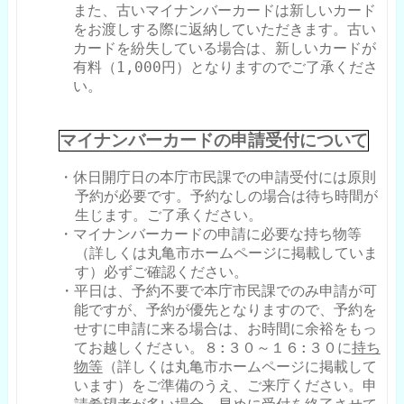
また、古いマイナンバーカードは新しいカード
をお渡しする際に返納していただきます。古い
カードを紛失している場合は、新しいカードが
有料（
1,000
円）となりますのでご了承くださ
い。
マイナンバーカードの申請受付について
・休日開庁日の本庁市民課での申請受付には原則
予約が必要です。予約なし
の場合は待ち時間が
生じます。
ご了承ください。
・マイナンバーカードの申請に必要な持ち物等
（詳しくは丸亀市ホームページに掲載していま
す）必ずご確認ください。
・平日は、予約不要で本庁市民課でのみ申請が可
能ですが、予約が優先となりますので、予約を
せすに申請に来る場合は、お時間に余裕をもっ
てお越しください。８
:
３０～１６
:
３０に
持ち
物等
（詳しくは丸亀市ホームページに掲載して
います）をご準備のうえ、ご来庁ください。申