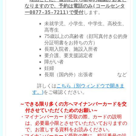
なりますので、予約は電話のみ(コールセンタ
ー
0877-35-7211)
で受付
します。
未就学児、小学生、中学生、高校生、
高専生
75歳以上の高齢者（顔写真付き公的身
分証明書をお持ちの方）
長期入院者、施設入所者
要介護、要支援認定者
障がい者​
妊婦
長期（国内外）出張者 など
詳しくは
こちら（別ウィンドウで開きま
す。)
をご確認ください。
～できる限り多くの方へマイナンバーカードを交
付させていただくためのお願い～
・マイナンバーカード受取の際、カードの説明
は、必要最小限とさせていただいておりますの
で、お渡しする資料をお読みください。
・マイナンバーカード受取の際に、暗証番号の設