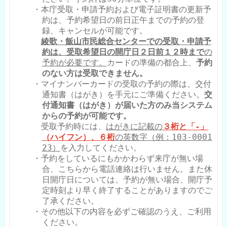
・本庁受取・申請予約および電子証明書の更新予
約は、予約希望日の前日正午までの予約の登
録、キャンセルが可能です。
綾歌・飯山市民総合センターでの受取・申請予
約は、受取希望日の開庁日２日前１２時まで
の
予約が必要です。
カードの準備の都合上、
予約
のない方は受取できません。
・マイナンバーカードの受取の予約の際は、交付
通知書（はがき）を手元にご準備ください。
交
付通知書（はがき）が届いた方のみ当システム
からの予約が可能です。
受取予約時には、
はがきに記載の
３桁と「-」
（ハイフン）、６桁
の英数字（例：103-0001
23）
を入力してください。
・予約をしているにもかかわらず来庁が無い場
合、こちらから電話連絡は行いません。また休
日開庁日については、予約が無い場合、開庁予
定時刻より早く終了することがありますのでご
了承ください。
・その他以下の内容を必ずご確認のうえ、ご利用
ください。