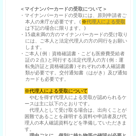
＜マイナンバーカードの受取について＞
・マイナンバーカードの受取には、原則申請者ご
本人の来庁が必要です。(
※
代理人による受取
は下記の場合に限ります。)
・
15
歳未満の方のマイナンバーカードの受け取り
には、ご本人と法定代理人の方の同行をお願い
します。
・ご本人
(
例：資格確認書・こども医療費受給者
証の２点
)
と同行する法定代理人の方
(
例：運
転免許証と資格確認書
)
それぞれの本人確認書
類が必要です。交付通知書（はがき）及び通知
カードも必要です。
※代理人による受取について
やむを得ず代理人による受取が認められるケ
ースは主に以下のとおりです。
代理人として受け取る場合は、出向くことが
困難であることを疎明する資料や申請者及び代
理人の本人確認資料などを準備していただきま
す。
理由ごとに、個別に持ち物等の確認が必要と